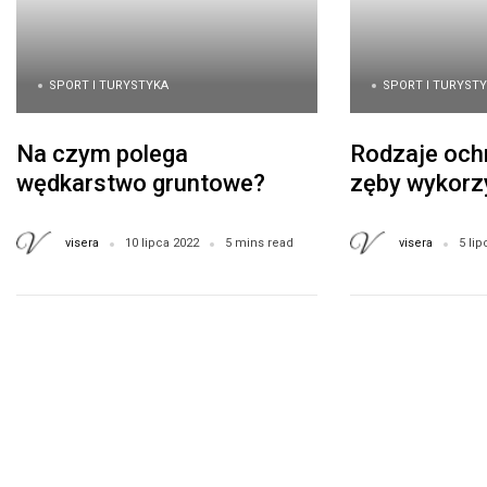
SPORT I TURYSTYKA
SPORT I TURYST
Na czym polega
Rodzaje och
wędkarstwo gruntowe?
zęby wykorz
Łowienie ryb w metodzie
sportach wal
gruntowej
visera
visera
10 lipca 2022
5 mins read
5 lip