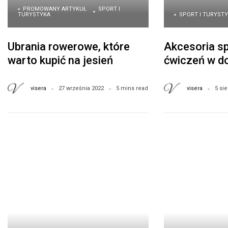
PROMOWANY ARTYKUŁ
SPORT I
TURYSTYKA
SPORT I TURYST
Ubrania rowerowe, które
Akcesoria s
warto kupić na jesień
ćwiczeń w do
– kupuj tanio
visera
visera
27 września 2022
5 mins read
5 sie