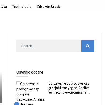
Polityka prywatności
Publikacja artykułu
Kontakt
styka
Technologia
Zdrowie, Uroda
Ostatnio dodane
Ogrzewanie podłogowe czy
grzejniki tradycyjne. Analiza
techniczno-ekonomiczna i
bilans sprawności dla
inwestorów nieruchomości
1