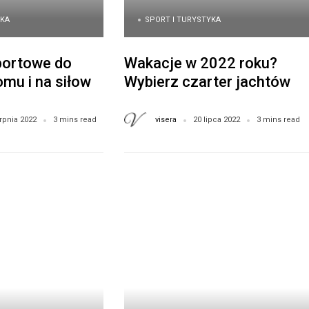
YKA
SPORT I TURYSTYKA
portowe do
Wakacje w 2022 roku?
mu i na siłowni
Wybierz czarter jachtów w
 na nubrey.pl
Włoszech!
visera
rpnia 2022
3 mins read
20 lipca 2022
3 mins read