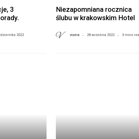
je, 3
Niezapomniana rocznica
orady.
ślubu w krakowskim Hotelu
Estera
visera
ździernika 2022
28 września 2022
3 mins re