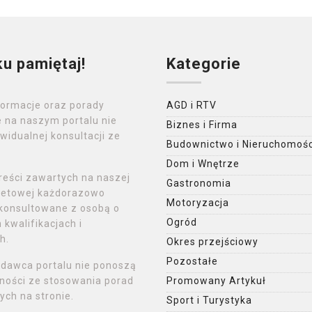
ku pamiętaj!
Kategorie
formacje oraz porady
AGD i RTV
 na naszym portalu nie
Biznes i Firma
widualnej konsultacji ze
Budownictwo i Nieruchomośc
Dom i Wnętrze
reści zawartych na naszej
Gastronomia
rnetowej każdorazowo
Motoryzacja
konsultowane z osobą o
Ogród
kwalifikacjach i
h.
Okres przejściowy
Pozostałe
ydawca portalu nie ponoszą
ności ze stosowania porad
Promowany Artykuł
ch na stronie.
Sport i Turystyka