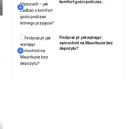
komfort gości podczas
letniego przyjęcia?
4
e
Findycar.pl: jak wynająć
samochód na Mauritiusie bez
depozytu?
5