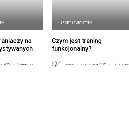
YKA
SPORT I TURYSTYKA
raniaczy na
Czym jest trening
ystywanych w
funkcjonalny?
ki
visera
ca 2022
3 mins read
25 czerwca 2022
3 mins re