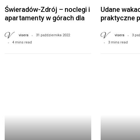
Świeradów-Zdrój – noclegi i
Udane wakac
apartamenty w górach dla
praktyczne p
rodzin z dziećmi
visera
visera
31 października 2022
3 pa
4 mins read
3 mins read