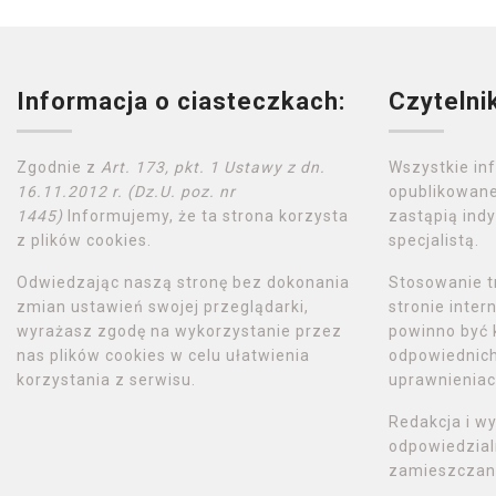
Informacja o ciasteczkach:
Czytelni
Zgodnie z
Art. 173, pkt. 1 Ustawy z dn.
Wszystkie in
16.11.2012 r. (Dz.U. poz. nr
opublikowane
1445)
Informujemy, że ta strona korzysta
zastąpią indy
z plików cookies.
specjalistą.
Odwiedzając naszą stronę bez dokonania
Stosowanie t
zmian ustawień swojej przeglądarki,
stronie inte
wyrażasz zgodę na wykorzystanie przez
powinno być 
nas plików cookies w celu ułatwienia
odpowiednich 
korzystania z serwisu.
uprawnieniac
Redakcja i w
odpowiedzial
zamieszczany