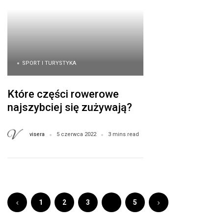
SPORT I TURYSTYKA
Które części rowerowe
najszybciej się zużywają?
visera
5 czerwca 2022
3 mins read
1
2
3
4
5