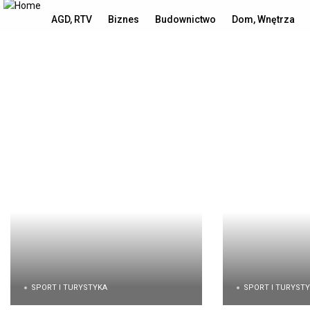
niedziela, 9 sierpnia, 2026
AGD, RTV
Biznes
Budownictwo
Dom, Wnętrza
SPORT I TURYSTYKA
SPORT I TURYST