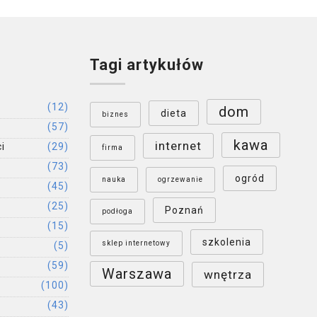
Tagi artykułów
(12)
dom
dieta
biznes
(57)
kawa
internet
i
(29)
firma
(73)
ogród
nauka
ogrzewanie
(45)
(25)
Poznań
podłoga
(15)
szkolenia
sklep internetowy
(5)
(59)
Warszawa
wnętrza
(100)
(43)