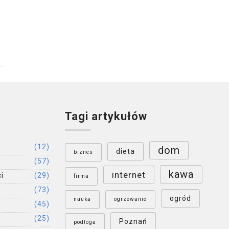
Tagi artykułów
(12)
dom
dieta
biznes
(57)
kawa
internet
i
(29)
firma
(73)
ogród
nauka
ogrzewanie
(45)
(25)
Poznań
podłoga