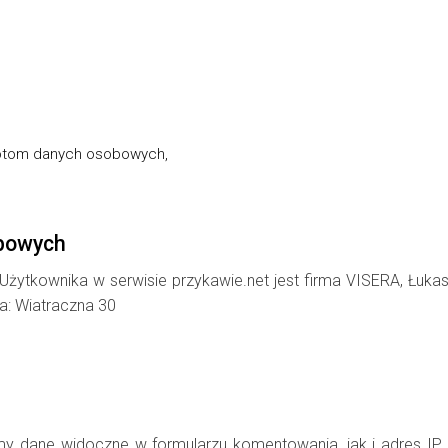
iotom danych osobowych,
obowych
ytkownika w serwisie przykawie.net jest firma VISERA, Łuka
ca: Wiatraczna 30
my dane widoczne w formularzu komentowania, jak i adres IP