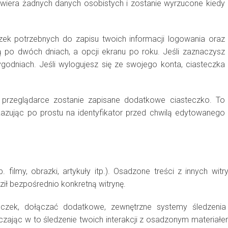
awiera żadnych danych osobistych i zostanie wyrzucone kiedy
ek potrzebnych do zapisu twoich informacji logowania oraz
 po dwóch dniach, a opcji ekranu po roku. Jeśli zaznaczysz
godniach. Jeśli wylogujesz się ze swojego konta, ciasteczka
ej przeglądarce zostanie zapisane dodatkowe ciasteczko. To
azując po prostu na identyfikator przed chwilą edytowanego
 filmy, obrazki, artykuły itp.). Osadzone treści z innych witr
ził bezpośrednio konkretną witrynę.
eczek, dołączać dodatkowe, zewnętrzne systemy śledzenia
zając w to śledzenie twoich interakcji z osadzonym materiał