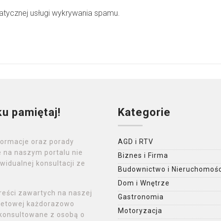
ycznej usługi wykrywania spamu.
ku pamiętaj!
Kategorie
formacje oraz porady
AGD i RTV
 na naszym portalu nie
Biznes i Firma
widualnej konsultacji ze
Budownictwo i Nieruchomośc
Dom i Wnętrze
reści zawartych na naszej
Gastronomia
rnetowej każdorazowo
Motoryzacja
konsultowane z osobą o