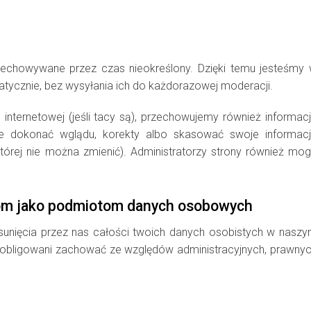
rzechowywane przez czas nieokreślony. Dzięki temu jesteśmy
tycznie, bez wysyłania ich do każdorazowej moderacji.
e internetowej (jeśli tacy są), przechowujemy również informac
e dokonać wglądu, korekty albo skasować swoje informac
której nie można zmienić). Administratorzy strony również mo
kom jako podmiotom danych osobowych
usunięcia przez nas całości twoich danych osobistych w nasz
 zobligowani zachować ze względów administracyjnych, prawny