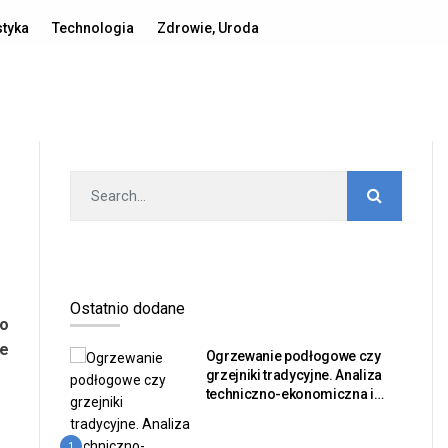
Polityka prywatności
Publikacja artykułu
Kontakt
styka
Technologia
Zdrowie, Uroda
Ostatnio dodane
wo
we
Ogrzewanie podłogowe czy
grzejniki tradycyjne. Analiza
techniczno-ekonomiczna i
bilans sprawności dla
inwestorów nieruchomości
1