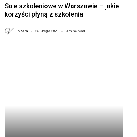
Sale szkoleniowe w Warszawie – jakie
korzyści płyną z szkolenia
pracowników i jak wybrać odpowiednią
salę?
visera
25 lutego 2023
3 mins read