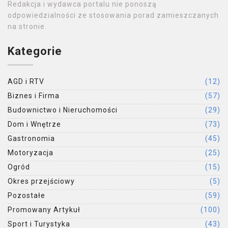
Redakcja i wydawca portalu nie ponoszą
odpowiedzialności ze stosowania porad zamieszczanych
na stronie.
Kategorie
AGD i RTV
(12)
Biznes i Firma
(57)
Budownictwo i Nieruchomości
(29)
Dom i Wnętrze
(73)
Gastronomia
(45)
Motoryzacja
(25)
Ogród
(15)
Okres przejściowy
(5)
Pozostałe
(59)
Promowany Artykuł
(100)
Sport i Turystyka
(43)