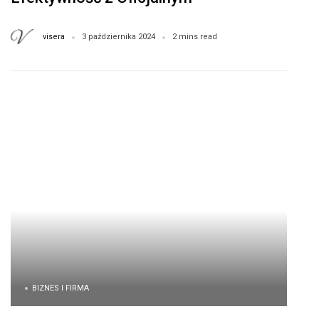
Konsultantem
visera
3 października 2024
2 mins read
BIZNES I FIRMA