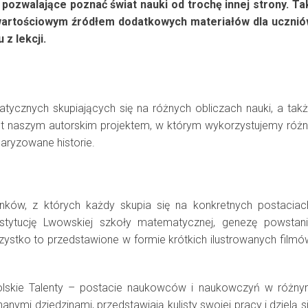
 pozwalające poznać świat nauki od trochę innej strony. Ta
wartościowym źródłem dodatkowych materiałów dla uczni
z lekcji.
ematycznych skupiających się na różnych obliczach nauki, a tak
est naszym autorskim projektem, w którym wykorzystujemy róż
aryzowane historie.
inków, z których każdy skupia się na konkretnych postaciac
 instytucję Lwowskiej szkoły matematycznej, genezę powstan
zystko to przedstawione w formie krótkich ilustrowanych filmó
 Polskie Talenty – postacie naukowców i naukowczyń w różn
nymi dziedzinami, przedstawiają kulisty swojej pracy i dzielą s