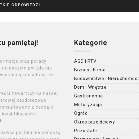
TKIE ODPOWIEDZI
ku pamiętaj!
Kategorie
formacje oraz porady
AGD i RTV
 na naszym portalu nie
Biznes i Firma
widualnej konsultacji ze
Budownictwo i Nieruchomośc
Dom i Wnętrze
reści zawartych na naszej
Gastronomia
rnetowej każdorazowo
Motoryzacja
konsultowane z osobą o
Ogród
kwalifikacjach i
h.
Okres przejściowy
Pozostałe
ydawca portalu nie ponoszą