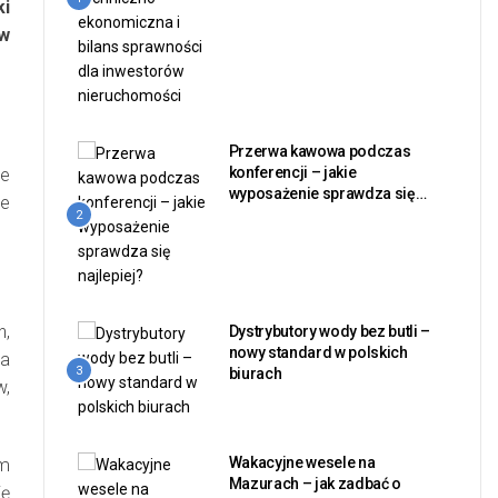
ki
ów
Przerwa kawowa podczas
konferencji – jakie
że
wyposażenie sprawdza się
ne
najlepiej?
2
h,
Dystrybutory wody bez butli –
nowy standard w polskich
ia
3
biurach
w,
Wakacyjne wesele na
ym
Mazurach – jak zadbać o
ię