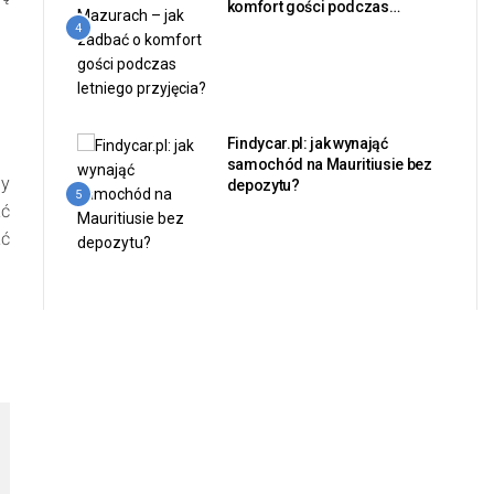
komfort gości podczas
letniego przyjęcia?
4
Findycar.pl: jak wynająć
samochód na Mauritiusie bez
my
depozytu?
5
ać
ać