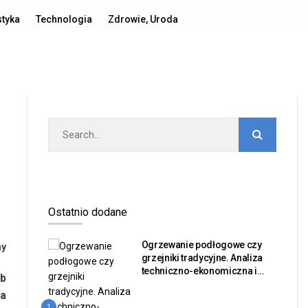
Polityka prywatności
Publikacja artykułu
Kontakt
styka
Technologia
Zdrowie, Uroda
Ostatnio dodane
Ogrzewanie podłogowe czy
ny
grzejniki tradycyjne. Analiza
techniczno-ekonomiczna i
b
bilans sprawności dla
la
inwestorów nieruchomości
1