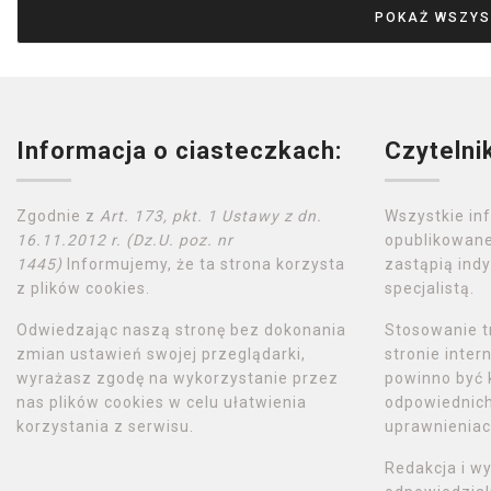
POKAŻ WSZYS
Informacja o ciasteczkach:
Czytelni
Zgodnie z
Art. 173, pkt. 1 Ustawy z dn.
Wszystkie in
16.11.2012 r. (Dz.U. poz. nr
opublikowane
1445)
Informujemy, że ta strona korzysta
zastąpią indy
z plików cookies.
specjalistą.
Odwiedzając naszą stronę bez dokonania
Stosowanie t
zmian ustawień swojej przeglądarki,
stronie inte
wyrażasz zgodę na wykorzystanie przez
powinno być 
nas plików cookies w celu ułatwienia
odpowiednich 
korzystania z serwisu.
uprawnieniac
Redakcja i w