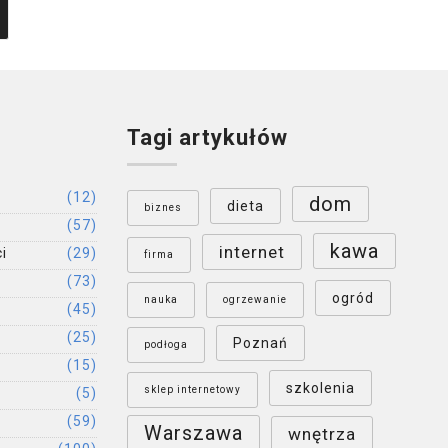
Tagi artykułów
(12)
dom
dieta
biznes
(57)
kawa
internet
i
(29)
firma
(73)
ogród
nauka
ogrzewanie
(45)
(25)
Poznań
podłoga
(15)
szkolenia
sklep internetowy
(5)
(59)
Warszawa
wnętrza