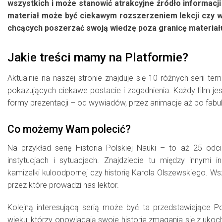
wszystkich i może stanowić atrakcyjne źródło informacji
materiał może być ciekawym rozszerzeniem lekcji czy 
chcących poszerzać swoją wiedzę poza granicę materiału 
Jakie treści mamy na Platformie?
Aktualnie na naszej stronie znajduje się 10 różnych serii t
pokazujących ciekawe postacie i zagadnienia. Każdy film j
formy prezentacji – od wywiadów, przez animacje aż po fabul
Co możemy Wam polecić?
Na przykład serię Historia Polskiej Nauki – to aż 25 odc
instytucjach i sytuacjach. Znajdziecie tu między innymi
kamizelki kuloodpornej czy historię Karola Olszewskiego. Ws
przez które prowadzi nas lektor.
Kolejną interesującą serią może być ta przedstawiające
wieku, którzy opowiadają swoje historie zmagania się z ukocha