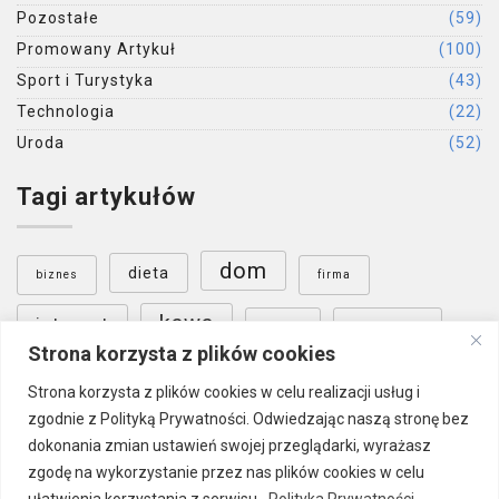
Pozostałe
(59)
Promowany Artykuł
(100)
Sport i Turystyka
(43)
Technologia
(22)
Uroda
(52)
Tagi artykułów
dom
dieta
biznes
firma
kawa
internet
nauka
ogrzewanie
Strona korzysta z plików cookies
ogród
Poznań
podłoga
sklep internetowy
Strona korzysta z plików cookies w celu realizacji usług i
zgodnie z Polityką Prywatności. Odwiedzając naszą stronę bez
Warszawa
wnętrza
szkolenia
dokonania zmian ustawień swojej przeglądarki, wyrażasz
zgodę na wykorzystanie przez nas plików cookies w celu
ułatwienia korzystania z serwisu.
Polityka Prywatności