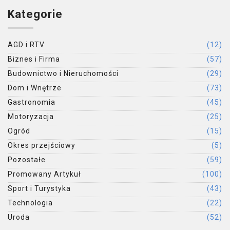
Kategorie
AGD i RTV
(12)
Biznes i Firma
(57)
Budownictwo i Nieruchomości
(29)
Dom i Wnętrze
(73)
Gastronomia
(45)
Motoryzacja
(25)
Ogród
(15)
Okres przejściowy
(5)
Pozostałe
(59)
Promowany Artykuł
(100)
Sport i Turystyka
(43)
Technologia
(22)
Uroda
(52)