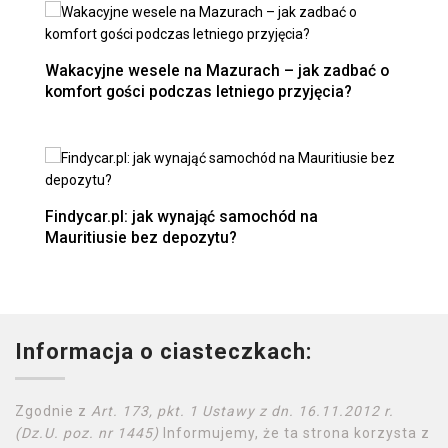
Wakacyjne wesele na Mazurach – jak zadbać o
komfort gości podczas letniego przyjęcia?
Findycar.pl: jak wynająć samochód na
Mauritiusie bez depozytu?
Informacja o ciasteczkach:
Zgodnie z
Art. 173, pkt. 1 Ustawy z dn. 16.11.2012 r.
(Dz.U. poz. nr 1445)
Informujemy, że ta strona korzysta z