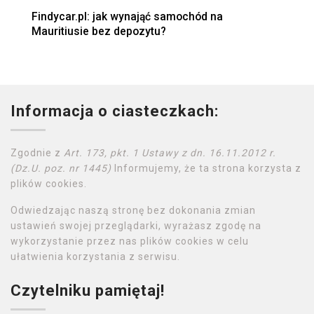
Findycar.pl: jak wynająć samochód na
Mauritiusie bez depozytu?
Informacja o ciasteczkach:
Zgodnie z
Art. 173, pkt. 1 Ustawy z dn. 16.11.2012 r.
(Dz.U. poz. nr 1445)
Informujemy, że ta strona korzysta z
plików cookies.
Odwiedzając naszą stronę bez dokonania zmian
ustawień swojej przeglądarki, wyrażasz zgodę na
wykorzystanie przez nas plików cookies w celu
ułatwienia korzystania z serwisu.
Czytelniku pamiętaj!