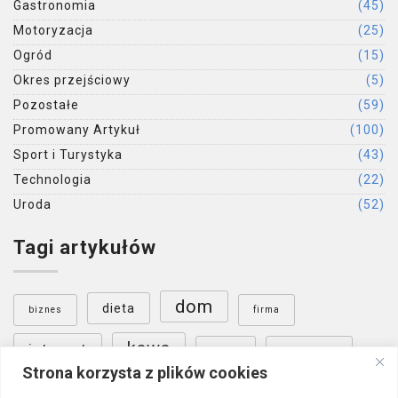
Gastronomia
(45)
Motoryzacja
(25)
Ogród
(15)
Okres przejściowy
(5)
Pozostałe
(59)
Promowany Artykuł
(100)
Sport i Turystyka
(43)
Technologia
(22)
Uroda
(52)
Tagi artykułów
dom
dieta
biznes
firma
kawa
internet
nauka
ogrzewanie
Strona korzysta z plików cookies
ogród
Poznań
podłoga
sklep internetowy