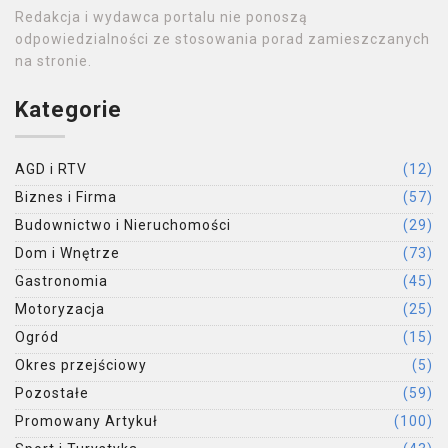
Redakcja i wydawca portalu nie ponoszą
odpowiedzialności ze stosowania porad zamieszczanych
na stronie.
Kategorie
AGD i RTV
(12)
Biznes i Firma
(57)
Budownictwo i Nieruchomości
(29)
Dom i Wnętrze
(73)
Gastronomia
(45)
Motoryzacja
(25)
Ogród
(15)
Okres przejściowy
(5)
Pozostałe
(59)
Promowany Artykuł
(100)