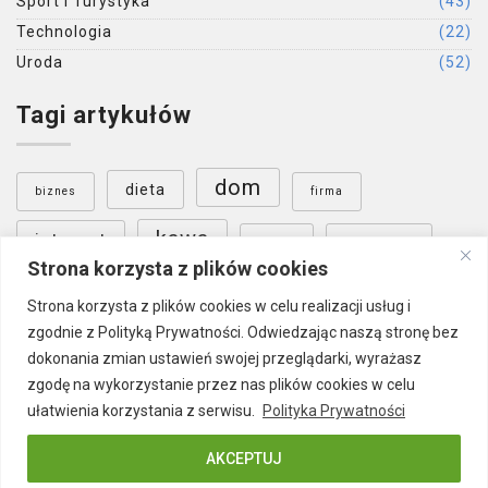
Sport i Turystyka
(43)
Technologia
(22)
Uroda
(52)
Tagi artykułów
dom
dieta
biznes
firma
kawa
internet
nauka
ogrzewanie
Strona korzysta z plików cookies
ogród
Poznań
podłoga
sklep internetowy
Strona korzysta z plików cookies w celu realizacji usług i
zgodnie z Polityką Prywatności. Odwiedzając naszą stronę bez
Warszawa
wnętrza
szkolenia
dokonania zmian ustawień swojej przeglądarki, wyrażasz
zgodę na wykorzystanie przez nas plików cookies w celu
ułatwienia korzystania z serwisu.
Polityka Prywatności
AKCEPTUJ