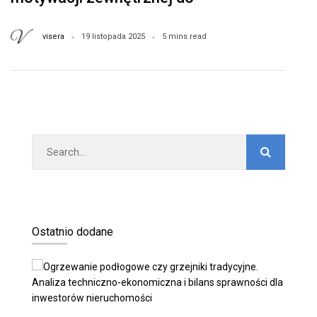
wewnętrznej
visera
19 listopada 2025
5 mins read
Ostatnio dodane