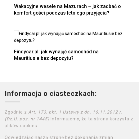
Wakacyjne wesele na Mazurach – jak zadbać o
komfort gości podczas letniego przyjęcia?
Findycar.pl: jak wynająć samochód na
Mauritiusie bez depozytu?
Informacja o ciasteczkach:
Zgodnie z
Art. 173, pkt. 1 Ustawy z dn. 16.11.2012 r.
(Dz.U. poz. nr 1445)
Informujemy, że ta strona korzysta z
plików cookies.
Odwiedzając naszą stronę bez dokonania zmian