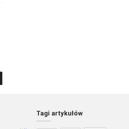
Małe nadmorskie miejscowości –
dlaczego coraz więcej osób wybiera je
zamiast dużych kurortów?
visera
Opublikował:
4 mins read
Tagi artykułów