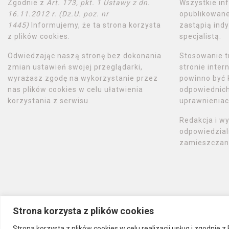
Zgodnie z
Art. 173, pkt. 1 Ustawy z dn.
Wszystkie in
16.11.2012 r. (Dz.U. poz. nr
opublikowane
1445)
Informujemy, że ta strona korzysta
zastąpią indy
z plików cookies.
specjalistą.
Odwiedzając naszą stronę bez dokonania
Stosowanie t
zmian ustawień swojej przeglądarki,
stronie inte
wyrażasz zgodę na wykorzystanie przez
powinno być 
nas plików cookies w celu ułatwienia
odpowiednich 
korzystania z serwisu.
uprawnieniac
Redakcja i w
odpowiedzial
zamieszczany
Strona korzysta z plików cookies
Strona korzysta z plików cookies w celu realizacji usług i zgodnie