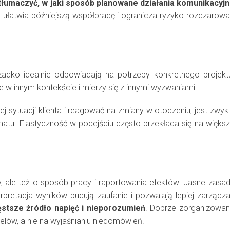
ytłumaczyć, w jaki sposób planowane działania komunikacyj
ułatwia późniejszą współpracę i ogranicza ryzyko rozczarow
adko idealnie odpowiadają na potrzeby konkretnego projekt
e w innym kontekście i mierzy się z innymi wyzwaniami.
j sytuacji klienta i reagować na zmiany w otoczeniu, jest zwyk
matu. Elastyczność w podejściu często przekłada się na więks
y, ale też o sposób pracy i raportowania efektów. Jasne zasa
rpretacja wyników budują zaufanie i pozwalają lepiej zarządz
ęstsze źródło napięć i nieporozumień
. Dobrze zorganizowa
 celów, a nie na wyjaśnianiu niedomówień.