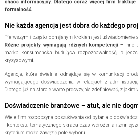
chaos informacyjny. Dlatego coraz więcej firm traktuje
formalność.
Nie każda agencja jest dobra do każdego pro
Pierwszym i często pomijanym krokiem jest uświadomienie sob
Różne projekty wymagają różnych kompetencji
– inne p
marka konsumencka budująca rozpoznawalność, a jeszcz
kryzysowymi.
Agencja, która świetnie odnajduje się w komunikacji pr
wymagającego doświadczenia w relacjach z administracją,
Dlatego już na starcie warto precyzyjnie zdefiniować, z jaki
Doświadczenie branżowe – atut, ale nie dog
Wiele firm rozpoczyna poszukiwania od pytania o doświadcz
i kontekstu tematycznego skraca czas wdrożenia i zmniejsz
kryterium może zawęzić pole wyboru.