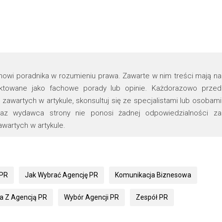
tanowi poradnika w rozumieniu prawa. Zawarte w nim treści mają na
raktowane jako fachowe porady lub opinie. Każdorazowo przed
zawartych w artykule, skonsultuj się ze specjalistami lub osobami
oraz wydawca strony nie ponosi żadnej odpowiedzialności za
wartych w artykule.
 PR
Jak Wybrać Agencję PR
Komunikacja Biznesowa
a Z Agencją PR
Wybór Agencji PR
Zespół PR