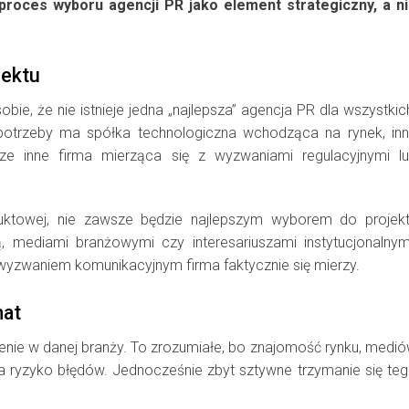
 proces wyboru agencji PR jako element strategiczny, a n
jektu
ie, że nie istnieje jedna „najlepsza” agencja PR dla wszystkic
otrzeby ma spółka technologiczna wchodząca na rynek, in
e inne firma mierząca się z wyzwaniami regulacyjnymi l
oduktowej, nie zawsze będzie najlepszym wyborem do projek
 mediami branżowymi czy interesariuszami instytucjonalnym
m wyzwaniem komunikacyjnym firma faktycznie się mierzy.
mat
enie w danej branży. To zrozumiałe, bo znajomość rynku, medi
a ryzyko błędów. Jednocześnie zbyt sztywne trzymanie się te