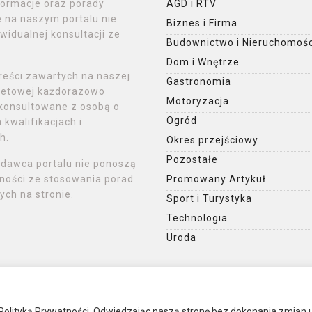
formacje oraz porady
AGD i RTV
 na naszym portalu nie
Biznes i Firma
widualnej konsultacji ze
Budownictwo i Nieruchomośc
Dom i Wnętrze
reści zawartych na naszej
Gastronomia
rnetowej każdorazowo
Motoryzacja
konsultowane z osobą o
Ogród
kwalifikacjach i
h.
Okres przejściowy
Pozostałe
ydawca portalu nie ponoszą
ności ze stosowania porad
Promowany Artykuł
ch na stronie.
Sport i Turystyka
Technologia
Uroda
 z Polityką Prywatności. Odwiedzając naszą stronę bez dokonania zmian 