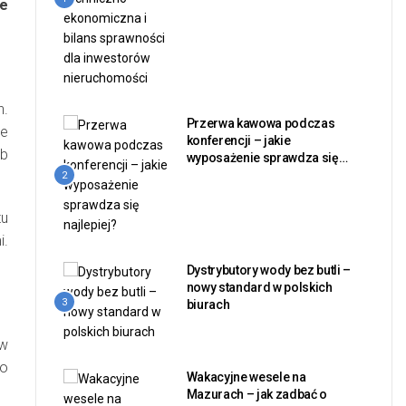
ie
h.
Przerwa kawowa podczas
ne
konferencji – jakie
ub
wyposażenie sprawdza się
najlepiej?
2
tu
i.
Dystrybutory wody bez butli –
nowy standard w polskich
3
biurach
ów
go
Wakacyjne wesele na
Mazurach – jak zadbać o