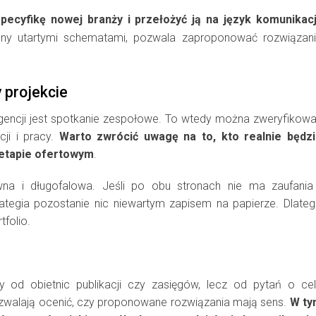
ecyfikę nowej branży i przełożyć ją na język komunikacj
żony utartymi schematami, pozwala zaproponować rozwiązan
 projekcie
encji jest spotkanie zespołowe. To wtedy można zweryfikow
cji i pracy.
Warto zwrócić uwagę na to, kto realnie będz
 etapie ofertowym
.
na i długofalowa. Jeśli po obu stronach nie ma zaufania
ategia pozostanie nic niewartym zapisem na papierze. Dlate
tfolio.
od obietnic publikacji czy zasięgów, lecz od pytań o ce
ozwalają ocenić, czy proponowane rozwiązania mają sens.
W ty