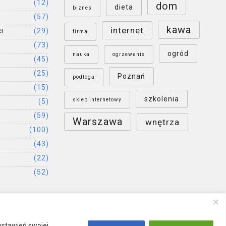
(12)
dom
dieta
biznes
(57)
kawa
internet
i
(29)
firma
(73)
ogród
nauka
ogrzewanie
(45)
(25)
Poznań
podłoga
(15)
szkolenia
sklep internetowy
(5)
(59)
Warszawa
wnętrza
(100)
(43)
(22)
(52)
ustawień swojej