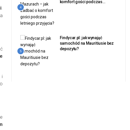
komfort gości podczas
letniego przyjęcia?
i
.
4
ia
Findycar.pl: jak wynająć
samochód na Mauritiusie bez
ać
depozytu?
5
ie
 i
go
le
m