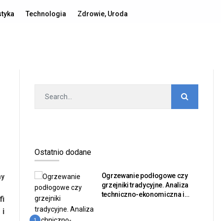
Polityka prywatności
Publikacja artykułu
Kontakt
styka
Technologia
Zdrowie, Uroda
Ostatnio dodane
Ogrzewanie podłogowe czy
ny
grzejniki tradycyjne. Analiza
techniczno-ekonomiczna i
fi
bilans sprawności dla
 i
inwestorów nieruchomości
1