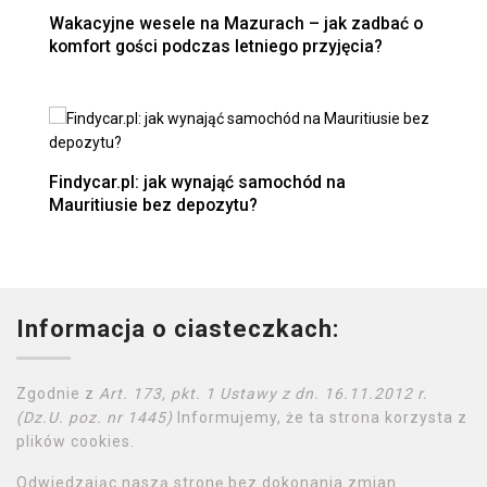
Wakacyjne wesele na Mazurach – jak zadbać o
komfort gości podczas letniego przyjęcia?
Findycar.pl: jak wynająć samochód na
Mauritiusie bez depozytu?
Informacja o ciasteczkach:
Zgodnie z
Art. 173, pkt. 1 Ustawy z dn. 16.11.2012 r.
(Dz.U. poz. nr 1445)
Informujemy, że ta strona korzysta z
plików cookies.
Odwiedzając naszą stronę bez dokonania zmian