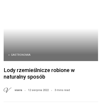
GASTRONOMIA
Lody rzemieślnicze robione w
naturalny sposób
visera
12 sierpnia 2022
3 mins read