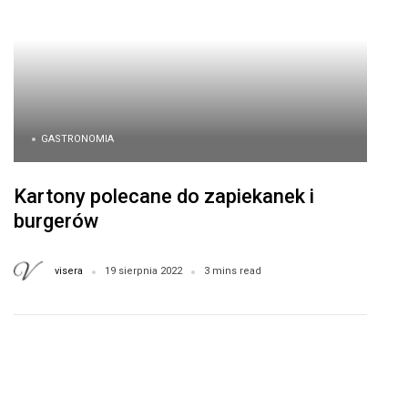
GASTRONOMIA
Kartony polecane do zapiekanek i
burgerów
visera
19 sierpnia 2022
3 mins read