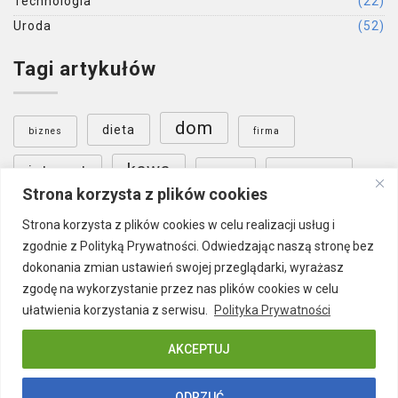
Technologia
(22)
Uroda
(52)
Tagi artykułów
dom
dieta
biznes
firma
kawa
internet
nauka
ogrzewanie
Strona korzysta z plików cookies
ogród
Poznań
podłoga
sklep internetowy
Strona korzysta z plików cookies w celu realizacji usług i
zgodnie z Polityką Prywatności. Odwiedzając naszą stronę bez
Warszawa
wnętrza
szkolenia
dokonania zmian ustawień swojej przeglądarki, wyrażasz
zgodę na wykorzystanie przez nas plików cookies w celu
ułatwienia korzystania z serwisu.
Polityka Prywatności
AKCEPTUJ
ODRZUĆ