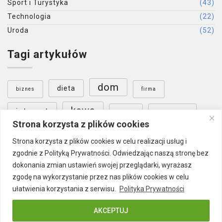
Sport i Turystyka
(43)
Technologia
(22)
Uroda
(52)
Tagi artykułów
dom
dieta
biznes
firma
kawa
internet
nauka
ogrzewanie
Strona korzysta z plików cookies
ogród
Poznań
podłoga
sklep internetowy
Strona korzysta z plików cookies w celu realizacji usług i
zgodnie z Polityką Prywatności. Odwiedzając naszą stronę bez
Warszawa
wnętrza
szkolenia
dokonania zmian ustawień swojej przeglądarki, wyrażasz
zgodę na wykorzystanie przez nas plików cookies w celu
ułatwienia korzystania z serwisu.
Polityka Prywatności
AKCEPTUJ