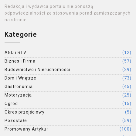
Redakcja i wydawca portalu nie ponoszą
odpowiedzialności ze stosowania porad zamieszczanych
na stronie.
Kategorie
AGD i RTV
(12)
Biznes i Firma
(57)
Budownictwo i Nieruchomości
(29)
Dom i Wnętrze
(73)
Gastronomia
(45)
Motoryzacja
(25)
Ogród
(15)
Okres przejściowy
(5)
Pozostałe
(59)
Promowany Artykuł
(100)