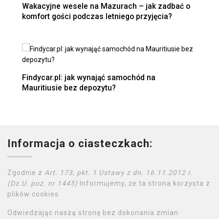
Wakacyjne wesele na Mazurach – jak zadbać o
komfort gości podczas letniego przyjęcia?
Findycar.pl: jak wynająć samochód na
Mauritiusie bez depozytu?
Informacja o ciasteczkach:
Zgodnie z
Art. 173, pkt. 1 Ustawy z dn. 16.11.2012 r.
(Dz.U. poz. nr 1445)
Informujemy, że ta strona korzysta z
plików cookies.
Odwiedzając naszą stronę bez dokonania zmian