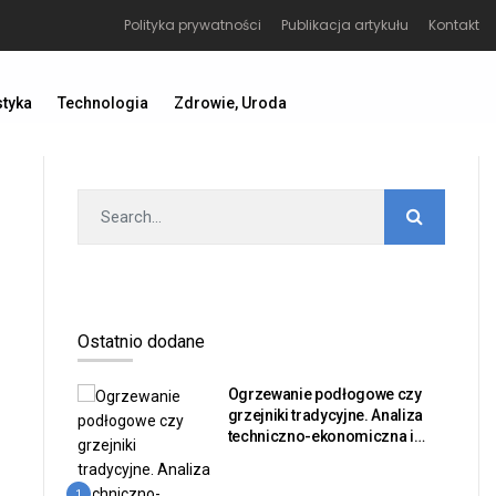
Polityka prywatności
Publikacja artykułu
Kontakt
styka
Technologia
Zdrowie, Uroda
Ostatnio dodane
Ogrzewanie podłogowe czy
grzejniki tradycyjne. Analiza
techniczno-ekonomiczna i
bilans sprawności dla
inwestorów nieruchomości
1