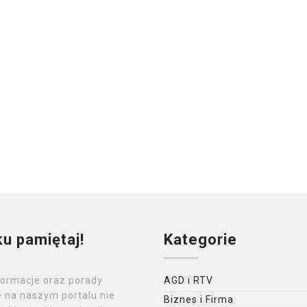
ku pamiętaj!
Kategorie
formacje oraz porady
AGD i RTV
 na naszym portalu nie
Biznes i Firma