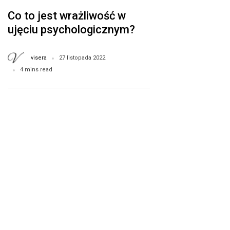
Co to jest wrażliwość w
ujęciu psychologicznym?
Jak kształtuje naszą
osobowość i wpływa na
visera
27 listopada 2022
charakter?
4 mins read