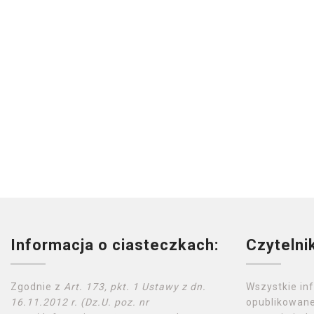
Informacja o ciasteczkach:
Czytelni
Zgodnie z
Art. 173, pkt. 1 Ustawy z dn.
Wszystkie in
16.11.2012 r. (Dz.U. poz. nr
opublikowane