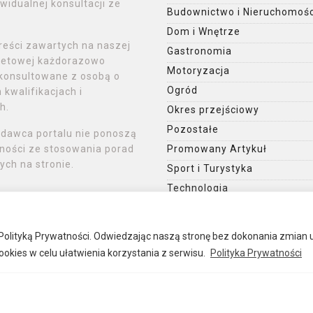
widualnej konsultacji ze
Budownictwo i Nieruchomośc
Dom i Wnętrze
reści zawartych na naszej
Gastronomia
rnetowej każdorazowo
Motoryzacja
konsultowane z osobą o
Ogród
kwalifikacjach i
h.
Okres przejściowy
Pozostałe
ydawca portalu nie ponoszą
ności ze stosowania porad
Promowany Artykuł
ch na stronie.
Sport i Turystyka
Technologia
Uroda
 z Polityką Prywatności. Odwiedzając naszą stronę bez dokonania zmian 
okies w celu ułatwienia korzystania z serwisu.
Polityka Prywatności