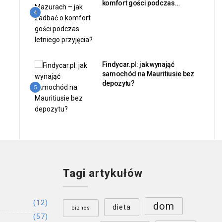
komfort gości podczas
letniego przyjęcia?
4
Findycar.pl: jak wynająć
samochód na Mauritiusie bez
depozytu?
5
Tagi artykułów
(12)
dom
dieta
biznes
(57)