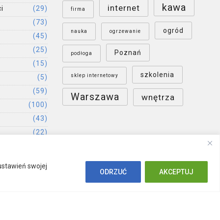
kawa
internet
i
(29)
firma
(73)
ogród
nauka
ogrzewanie
(45)
(25)
Poznań
podłoga
(15)
szkolenia
sklep internetowy
(5)
(59)
Warszawa
wnętrza
(100)
(43)
(22)
(52)
ustawień swojej
ODRZUĆ
AKCEPTUJ
Polityka prywatności
Publikacja artykułu
Kontakt