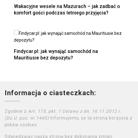
Wakacyjne wesele na Mazurach – jak zadbać o
komfort gości podczas letniego przyjęcia?
Findycar.pl: jak wynająć samochód na
Mauritiusie bez depozytu?
Informacja o ciasteczkach:
Zgodnie z
Art. 173, pkt. 1 Ustawy z dn. 16.11.2012 r.
(Dz.U. poz. nr 1445)
Informujemy, że ta strona korzysta z
plików cookies.
Odwiedzając naszą stronę bez dokonania zmian