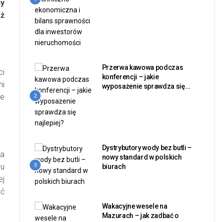
y
aż
Przerwa kawowa podczas
ci
konferencji – jakie
ni
wyposażenie sprawdza się
najlepiej?
łe
2
Dystrybutory wody bez butli –
na
nowy standard w polskich
cu
3
biurach
ej
ać
Wakacyjne wesele na
Mazurach – jak zadbać o