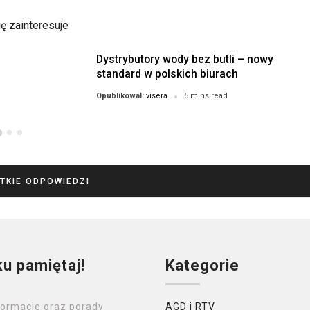
ę zainteresuje
Dystrybutory wody bez butli – nowy
standard w polskich biurach
visera
Opublikował:
5 mins read
TKIE ODPOWIEDZI
ku pamiętaj!
Kategorie
formacje oraz porady
AGD i RTV