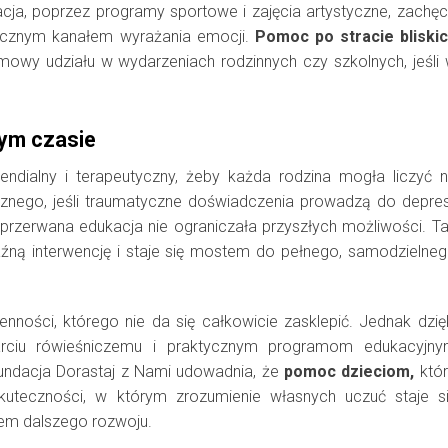
cja, poprzez programy sportowe i zajęcia artystyczne, zachę
piecznym kanałem wyrażania emocji.
Pomoc po stracie bliski
mowy udziału w wydarzeniach rodzinnych czy szkolnych, jeśli
zym czasie
ndialny i terapeutyczny, żeby każda rodzina mogła liczyć 
cznego, jeśli traumatyczne doświadczenia prowadzą do depres
y przerwana edukacja nie ograniczała przyszłych możliwości. T
ną interwencję i staje się mostem do pełnego, samodzielne
nności, którego nie da się całkowicie zasklepić. Jednak dzię
arciu rówieśniczemu i praktycznym programom edukacyjn
undacja Dorastaj z Nami udowadnia, że
pomoc dzieciom,
któ
skuteczności, w którym zrozumienie własnych uczuć staje s
tem dalszego rozwoju.