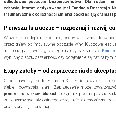
odbudować poczucie bezpieczeństwa. Dla rodzin fun
zdrowia, którym dedykowana jest Fundacja Dorastaj z N
traumatyczne okoliczności śmierci podkreślają dramat i p
Pierwsza fala uczuć – rozpoznaj i nazwij, c
W szoku po odejściu ukochanej osoby wielu z nas doświadcza
przez gniew po impulsywne poczucie winy. Kluczowe jest uzn
harmonogram, według którego należy się smucić.
Pomoc 
wybuchy płaczu, bezsenność czy odrętwienie są naturalnymi re
Etapy żałoby – od zaprzeczenia do akceptac
Choć klasyczny model Elisabeth Kübler-Ross wyróżnia pięć
siebie i powracają falami. Zaprzeczenie może towarzyszyć
pomoc po stracie bliskich
przyjmuje postać psychoeduk
zauważamy sygnały ostrzegawcze, takie jak chroniczna be
profesjonalnej interwencji.