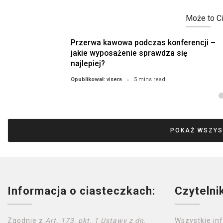
Może to Ci
Przerwa kawowa podczas konferencji –
jakie wyposażenie sprawdza się
najlepiej?
visera
Opublikował:
5 mins read
POKAŻ WSZYS
Informacja o ciasteczkach:
Czytelni
Zgodnie z
Art. 173, pkt. 1 Ustawy z dn.
Wszystkie in