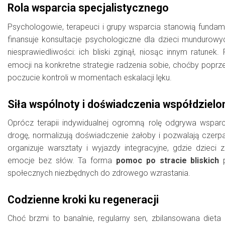
Rola wsparcia specjalistycznego
Psychologowie, terapeuci i grupy wsparcia stanowią funda
finansuje konsultacje psychologiczne dla dzieci mundur
niesprawiedliwości: ich bliski zginął, niosąc innym ratunek.
emocji na konkretne strategie radzenia sobie, choćby poprz
poczucie kontroli w momentach eskalacji lęku.
Siła wspólnoty i doświadczenia współdziel
Oprócz terapii indywidualnej ogromną rolę odgrywa wspar
drogę, normalizują doświadczenie żałoby i pozwalają czerpa
organizuje warsztaty i wyjazdy integracyjne, gdzie dziec
emocje bez słów. Ta forma
pomoc po stracie bliskich
p
społecznych niezbędnych do zdrowego wzrastania.
Codzienne kroki ku regeneracji
Choć brzmi to banalnie, regularny sen, zbilansowana die