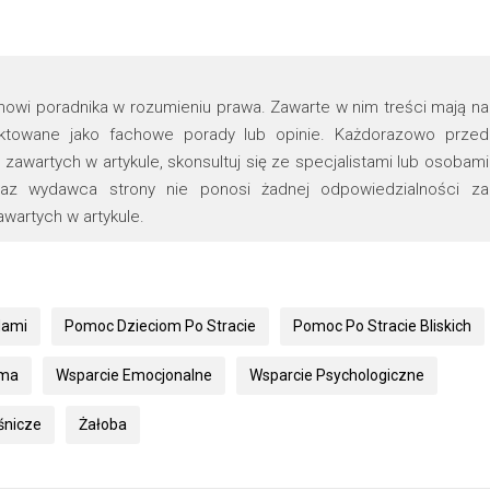
tanowi poradnika w rozumieniu prawa. Zawarte w nim treści mają na
raktowane jako fachowe porady lub opinie. Każdorazowo przed
zawartych w artykule, skonsultuj się ze specjalistami lub osobami
oraz wydawca strony nie ponosi żadnej odpowiedzialności za
wartych w artykule.
Nami
Pomoc Dzieciom Po Stracie
Pomoc Po Stracie Bliskich
uma
Wsparcie Emocjonalne
Wsparcie Psychologiczne
śnicze
Żałoba