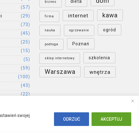
dom
dieta
biznes
(57)
kawa
internet
i
(29)
firma
(73)
ogród
nauka
ogrzewanie
(45)
(25)
Poznań
podłoga
(15)
szkolenia
sklep internetowy
(5)
(59)
Warszawa
wnętrza
(100)
(43)
(22)
(52)
ustawień swojej
ODRZUĆ
AKCEPTUJ