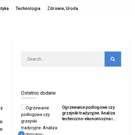
Polityka prywatności
Publikacja artykułu
Kontakt
styka
Technologia
Zdrowie, Uroda
Ostatnio dodane
Ogrzewanie podłogowe czy
ny
grzejniki tradycyjne. Analiza
techniczno-ekonomiczna i
po
bilans sprawności dla
wo
inwestorów nieruchomości
1