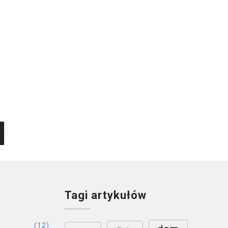
Wakacyjne wesele na Mazurach – jak
zadbać o komfort gości podczas letniego
przyjęcia?
visera
Opublikował:
7 mins read
Tagi artykułów
(12)