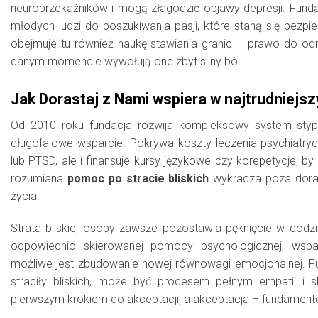
neuroprzekaźników i mogą złagodzić objawy depresji. Funda
młodych ludzi do poszukiwania pasji, które staną się bez
obejmuje tu również naukę stawiania granic – prawo do od
danym momencie wywołują one zbyt silny ból.
Jak Dorastaj z Nami wspiera w najtrudniejs
Od 2010 roku fundacja rozwija kompleksowy system stype
długofalowe wsparcie. Pokrywa koszty leczenia psychiatry
lub PTSD, ale i finansuje kursy językowe czy korepetycje, b
rozumiana
pomoc po stracie bliskich
wykracza poza doraź
życia.
Strata bliskiej osoby zawsze pozostawia pęknięcie w codzie
odpowiednio skierowanej pomocy psychologicznej, wsp
możliwe jest zbudowanie nowej równowagi emocjonalnej. F
straciły bliskich, może być procesem pełnym empatii i 
pierwszym krokiem do akceptacji, a akceptacja – fundamen