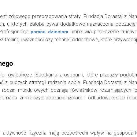
ment zdrowego przepracowania straty. Fundacja Dorastaj z Na
owych, u których żałoba bywa dodatkowo naznaczona poczuci
 Profesjonalna
umożliwia przełożenie trudny
pomoc dzieciom
ez trening uważności czy techniki oddechowe, które przywraca
onego
cie rówieśnicze. Spotkania z osobami, które przeszły podob
ć z cudzych strategii radzenia sobie. Fundacja Dorastaj z Na
i z rodzin mundurowych poznają rówieśników rozumiejących i
omaga zmniejszyć poczucie izolacji i odbudować sieć relac
ta i aktywność fizyczna mają bezpośredni wpływ na gospodar