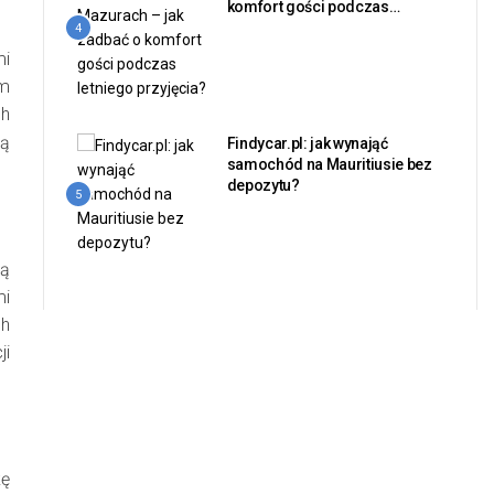
komfort gości podczas
letniego przyjęcia?
4
mi
em
ch
ją
Findycar.pl: jak wynająć
samochód na Mauritiusie bez
depozytu?
5
ną
mi
ch
ji
kę