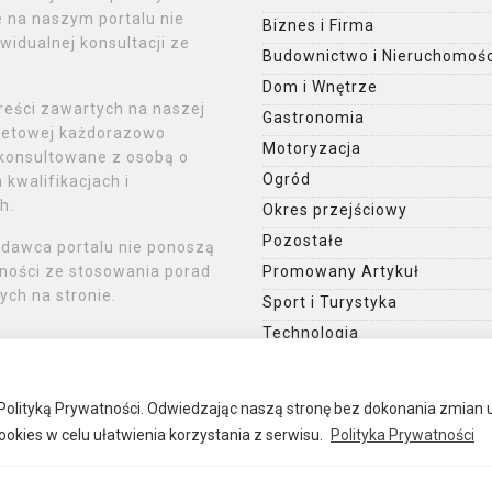
 na naszym portalu nie
Biznes i Firma
widualnej konsultacji ze
Budownictwo i Nieruchomośc
Dom i Wnętrze
reści zawartych na naszej
Gastronomia
rnetowej każdorazowo
Motoryzacja
konsultowane z osobą o
Ogród
kwalifikacjach i
h.
Okres przejściowy
Pozostałe
ydawca portalu nie ponoszą
ności ze stosowania porad
Promowany Artykuł
ch na stronie.
Sport i Turystyka
Technologia
Uroda
 z Polityką Prywatności. Odwiedzając naszą stronę bez dokonania zmian 
okies w celu ułatwienia korzystania z serwisu.
Polityka Prywatności