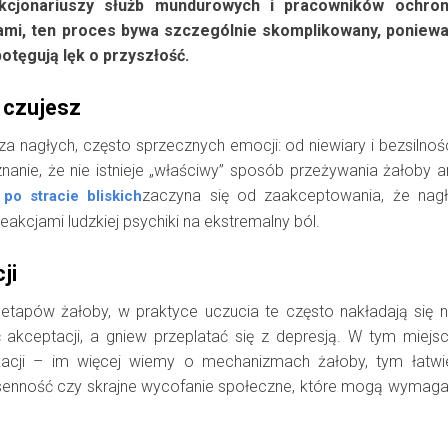
kcjonariuszy służb mundurowych i pracowników ochron
ami, ten proces bywa szczególnie skomplikowany, poniew
otęgują lęk o przyszłość.
o czujesz
 nagłych, często sprzecznych emocji: od niewiary i bezsilnoś
anie, że nie istnieje „właściwy” sposób przeżywania żałoby a
zaczyna się od zaakceptowania, że nag
po stracie bliskich
akcjami ludzkiej psychiki na ekstremalny ból.
ji
 etapów żałoby, w praktyce uczucia te często nakładają się 
 akceptacji, a gniew przeplatać się z depresją. W tym miejs
acji – im więcej wiemy o mechanizmach żałoby, tym łatwi
zsenność czy skrajne wycofanie społeczne, które mogą wymag