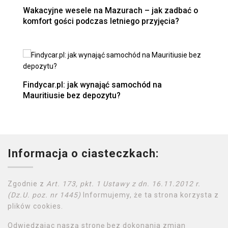
Wakacyjne wesele na Mazurach – jak zadbać o
komfort gości podczas letniego przyjęcia?
Findycar.pl: jak wynająć samochód na
Mauritiusie bez depozytu?
Informacja o ciasteczkach:
Zgodnie z
Art. 173, pkt. 1 Ustawy z dn. 16.11.2012 r.
(Dz.U. poz. nr 1445)
Informujemy, że ta strona korzysta z
plików cookies.
Odwiedzając naszą stronę bez dokonania zmian