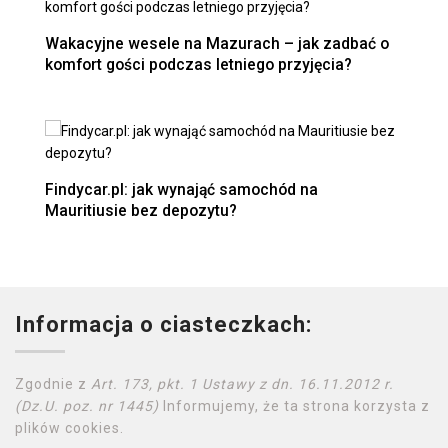
Wakacyjne wesele na Mazurach – jak zadbać o
komfort gości podczas letniego przyjęcia?
Findycar.pl: jak wynająć samochód na
Mauritiusie bez depozytu?
Informacja o ciasteczkach:
Zgodnie z
Art. 173, pkt. 1 Ustawy z dn. 16.11.2012 r.
(Dz.U. poz. nr 1445)
Informujemy, że ta strona korzysta z
plików cookies.