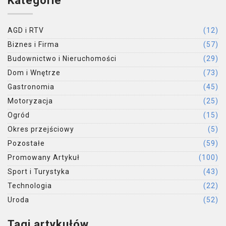
Kategorie
AGD i RTV
(12)
Biznes i Firma
(57)
Budownictwo i Nieruchomości
(29)
Dom i Wnętrze
(73)
Gastronomia
(45)
Motoryzacja
(25)
Ogród
(15)
Okres przejściowy
(5)
Pozostałe
(59)
Promowany Artykuł
(100)
Sport i Turystyka
(43)
Technologia
(22)
Uroda
(52)
Tagi artykułów