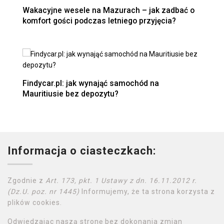
Wakacyjne wesele na Mazurach – jak zadbać o
komfort gości podczas letniego przyjęcia?
Findycar.pl: jak wynająć samochód na
Mauritiusie bez depozytu?
Informacja o ciasteczkach:
Zgodnie z
Art. 173, pkt. 1 Ustawy z dn. 16.11.2012 r.
(Dz.U. poz. nr 1445)
Informujemy, że ta strona korzysta z
plików cookies.
Odwiedzając naszą stronę bez dokonania zmian