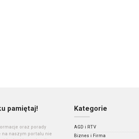
ku pamiętaj!
Kategorie
formacje oraz porady
AGD i RTV
 na naszym portalu nie
Biznes i Firma