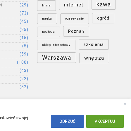
kawa
internet
i
(29)
firma
(73)
ogród
nauka
ogrzewanie
(45)
(25)
Poznań
podłoga
(15)
szkolenia
sklep internetowy
(5)
(59)
Warszawa
wnętrza
(100)
(43)
(22)
(52)
ustawień swojej
ODRZUĆ
AKCEPTUJ
Polityka prywatności
Publikacja artykułu
Kontakt