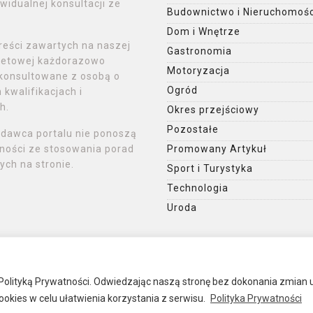
widualnej konsultacji ze
Budownictwo i Nieruchomośc
Dom i Wnętrze
reści zawartych na naszej
Gastronomia
rnetowej każdorazowo
Motoryzacja
konsultowane z osobą o
Ogród
kwalifikacjach i
h.
Okres przejściowy
Pozostałe
ydawca portalu nie ponoszą
ności ze stosowania porad
Promowany Artykuł
ch na stronie.
Sport i Turystyka
Technologia
Uroda
 z Polityką Prywatności. Odwiedzając naszą stronę bez dokonania zmian 
okies w celu ułatwienia korzystania z serwisu.
Polityka Prywatności