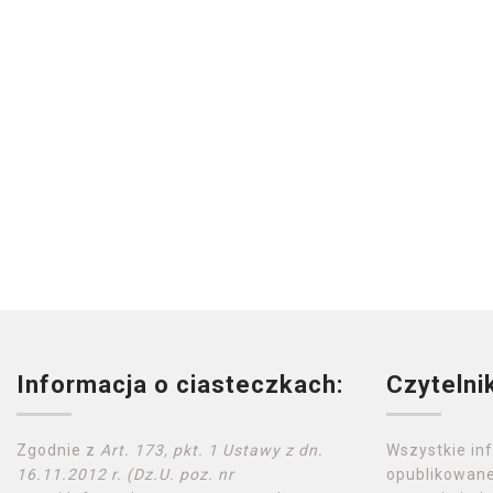
Informacja o ciasteczkach:
Czytelni
Zgodnie z
Art. 173, pkt. 1 Ustawy z dn.
Wszystkie in
16.11.2012 r. (Dz.U. poz. nr
opublikowane