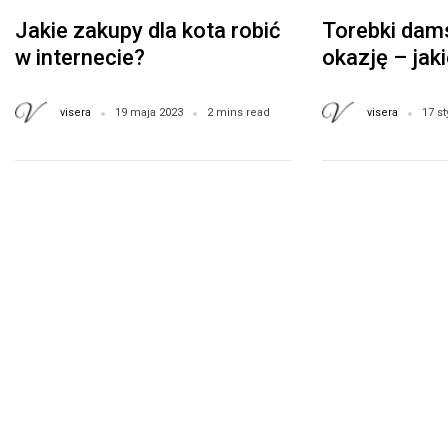
Jakie zakupy dla kota robić
Torebki dam
w internecie?
okazję – jak
warto mieć?
visera
visera
19 maja 2023
2 mins read
17 s