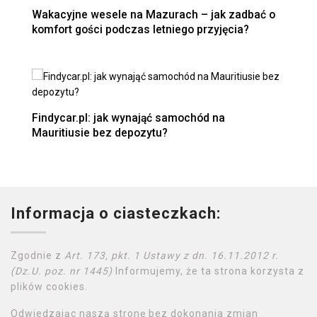
Wakacyjne wesele na Mazurach – jak zadbać o
komfort gości podczas letniego przyjęcia?
Findycar.pl: jak wynająć samochód na
Mauritiusie bez depozytu?
Informacja o ciasteczkach:
Zgodnie z
Art. 173, pkt. 1 Ustawy z dn. 16.11.2012 r.
(Dz.U. poz. nr 1445)
Informujemy, że ta strona korzysta z
plików cookies.
Odwiedzając naszą stronę bez dokonania zmian