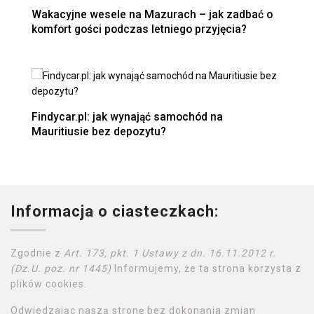
Wakacyjne wesele na Mazurach – jak zadbać o
komfort gości podczas letniego przyjęcia?
Findycar.pl: jak wynająć samochód na
Mauritiusie bez depozytu?
Informacja o ciasteczkach:
Zgodnie z
Art. 173, pkt. 1 Ustawy z dn. 16.11.2012 r.
(Dz.U. poz. nr 1445)
Informujemy, że ta strona korzysta z
plików cookies.
Odwiedzając naszą stronę bez dokonania zmian