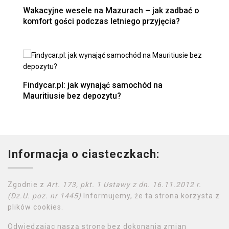
Wakacyjne wesele na Mazurach – jak zadbać o
komfort gości podczas letniego przyjęcia?
Findycar.pl: jak wynająć samochód na
Mauritiusie bez depozytu?
Informacja o ciasteczkach:
Zgodnie z
Art. 173, pkt. 1 Ustawy z dn. 16.11.2012 r.
(Dz.U. poz. nr 1445)
Informujemy, że ta strona korzysta z
plików cookies.
Odwiedzając naszą stronę bez dokonania zmian