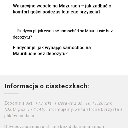
Wakacyjne wesele na Mazurach – jak zadbać o
komfort gości podczas letniego przyjęcia?
Findycar.pl: jak wynająć samochód na
Mauritiusie bez depozytu?
Informacja o ciasteczkach:
Zgodnie z
Art. 173, pkt. 1 Ustawy z dn. 16.11.2012 r.
(Dz.U. poz. nr 1445)
Informujemy, że ta strona korzysta z
plików cookies.
Odwiedzając naszą stronę bez dokonania zmian