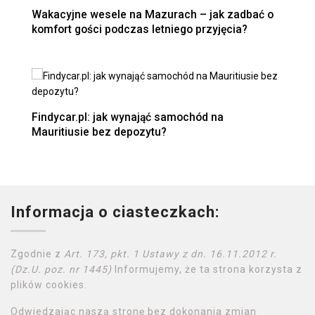
Wakacyjne wesele na Mazurach – jak zadbać o
komfort gości podczas letniego przyjęcia?
Findycar.pl: jak wynająć samochód na
Mauritiusie bez depozytu?
Informacja o ciasteczkach:
Zgodnie z
Art. 173, pkt. 1 Ustawy z dn. 16.11.2012 r.
(Dz.U. poz. nr 1445)
Informujemy, że ta strona korzysta z
plików cookies.
Odwiedzając naszą stronę bez dokonania zmian