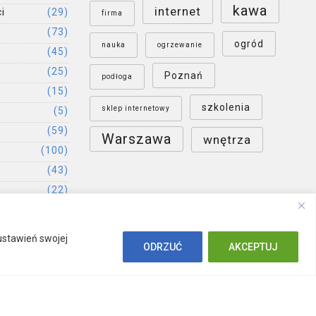
kawa
internet
i
(29)
firma
(73)
ogród
nauka
ogrzewanie
(45)
(25)
Poznań
podłoga
(15)
szkolenia
sklep internetowy
(5)
(59)
Warszawa
wnętrza
(100)
(43)
(22)
(52)
ustawień swojej
ODRZUĆ
AKCEPTUJ
Polityka prywatności
Publikacja artykułu
Kontakt