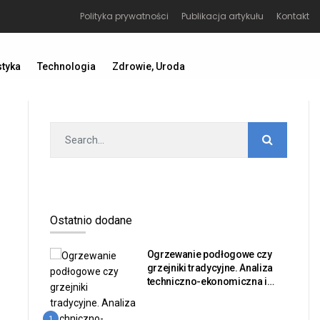
Polityka prywatności
Publikacja artykułu
Kontakt
styka
Technologia
Zdrowie, Uroda
Ostatnio dodane
Ogrzewanie podłogowe czy
grzejniki tradycyjne. Analiza
techniczno-ekonomiczna i
bilans sprawności dla
inwestorów nieruchomości
1