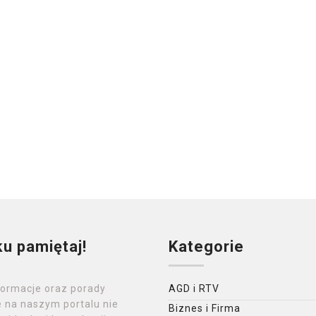
ku pamiętaj!
Kategorie
formacje oraz porady
AGD i RTV
 na naszym portalu nie
Biznes i Firma