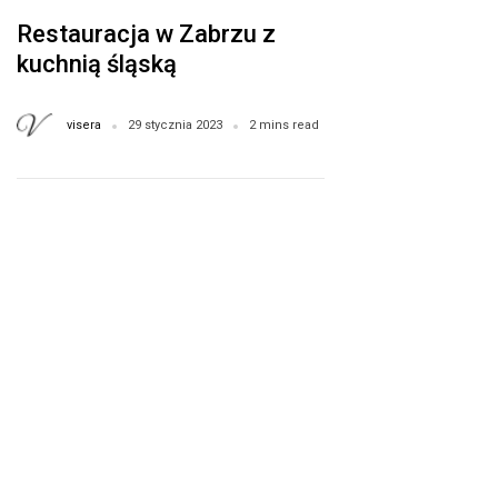
Restauracja w Zabrzu z
kuchnią śląską
visera
29 stycznia 2023
2 mins read