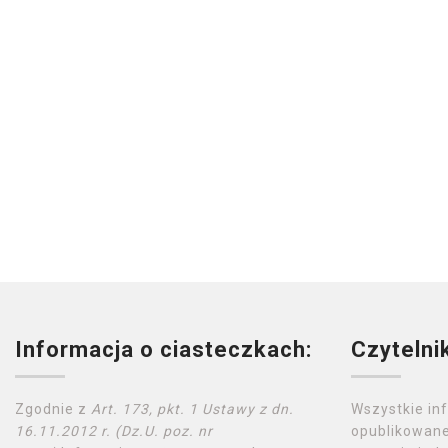
Informacja o ciasteczkach:
Czytelni
Zgodnie z
Art. 173, pkt. 1 Ustawy z dn.
Wszystkie in
16.11.2012 r. (Dz.U. poz. nr
opublikowane