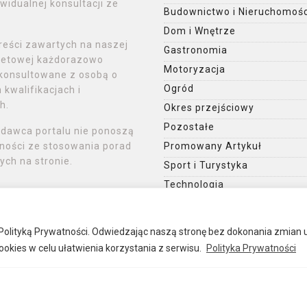
widualnej konsultacji ze
Budownictwo i Nieruchomośc
Dom i Wnętrze
reści zawartych na naszej
Gastronomia
rnetowej każdorazowo
Motoryzacja
konsultowane z osobą o
Ogród
kwalifikacjach i
h.
Okres przejściowy
Pozostałe
ydawca portalu nie ponoszą
ności ze stosowania porad
Promowany Artykuł
ch na stronie.
Sport i Turystyka
Technologia
Uroda
 z Polityką Prywatności. Odwiedzając naszą stronę bez dokonania zmian 
okies w celu ułatwienia korzystania z serwisu.
Polityka Prywatności