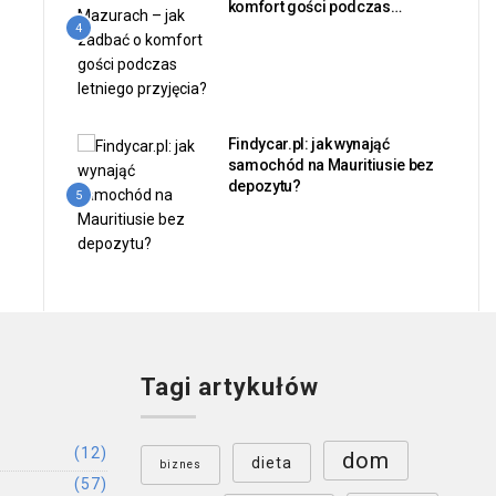
komfort gości podczas
letniego przyjęcia?
4
Findycar.pl: jak wynająć
samochód na Mauritiusie bez
depozytu?
5
Tagi artykułów
(12)
dom
dieta
biznes
(57)