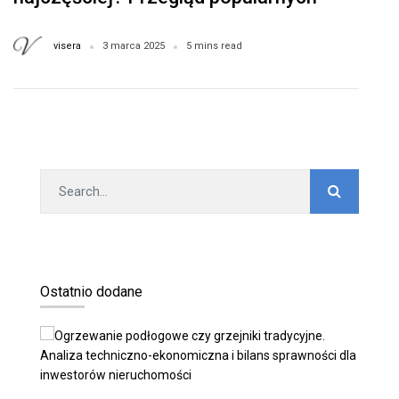
ofert
visera
3 marca 2025
5 mins read
Ostatnio dodane