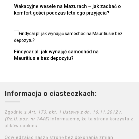
Wakacyjne wesele na Mazurach – jak zadbać o
komfort gości podczas letniego przyjęcia?
Findycar.pl: jak wynająć samochód na
Mauritiusie bez depozytu?
Informacja o ciasteczkach:
Zgodnie z
Art. 173, pkt. 1 Ustawy z dn. 16.11.2012 r.
(Dz.U. poz. nr 1445)
Informujemy, że ta strona korzysta z
plików cookies.
Odwiedzając naszą stronę bez dokonania zmian