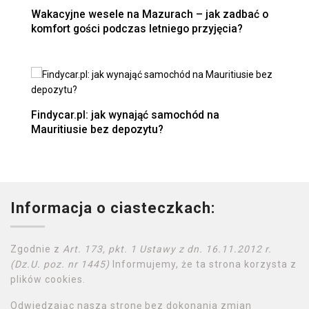
Wakacyjne wesele na Mazurach – jak zadbać o
komfort gości podczas letniego przyjęcia?
Findycar.pl: jak wynająć samochód na
Mauritiusie bez depozytu?
Informacja o ciasteczkach:
Zgodnie z
Art. 173, pkt. 1 Ustawy z dn. 16.11.2012 r.
(Dz.U. poz. nr 1445)
Informujemy, że ta strona korzysta z
plików cookies.
Odwiedzając naszą stronę bez dokonania zmian