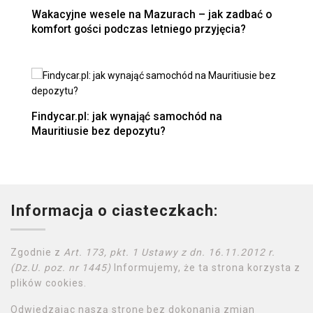
Wakacyjne wesele na Mazurach – jak zadbać o
komfort gości podczas letniego przyjęcia?
Findycar.pl: jak wynająć samochód na
Mauritiusie bez depozytu?
Informacja o ciasteczkach:
Zgodnie z
Art. 173, pkt. 1 Ustawy z dn. 16.11.2012 r.
(Dz.U. poz. nr 1445)
Informujemy, że ta strona korzysta z
plików cookies.
Odwiedzając naszą stronę bez dokonania zmian