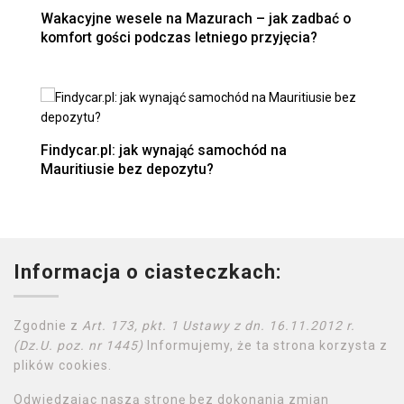
Wakacyjne wesele na Mazurach – jak zadbać o
komfort gości podczas letniego przyjęcia?
Findycar.pl: jak wynająć samochód na
Mauritiusie bez depozytu?
Informacja o ciasteczkach:
Zgodnie z
Art. 173, pkt. 1 Ustawy z dn. 16.11.2012 r.
(Dz.U. poz. nr 1445)
Informujemy, że ta strona korzysta z
plików cookies.
Odwiedzając naszą stronę bez dokonania zmian