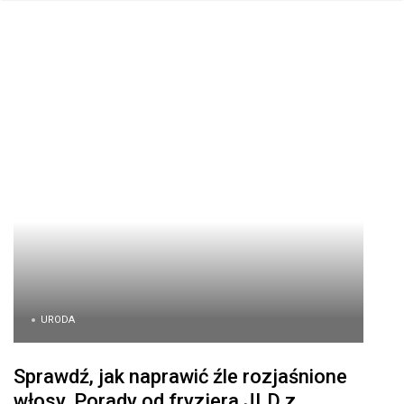
URODA
Sprawdź, jak naprawić źle rozjaśnione
włosy. Porady od fryzjera JLD z