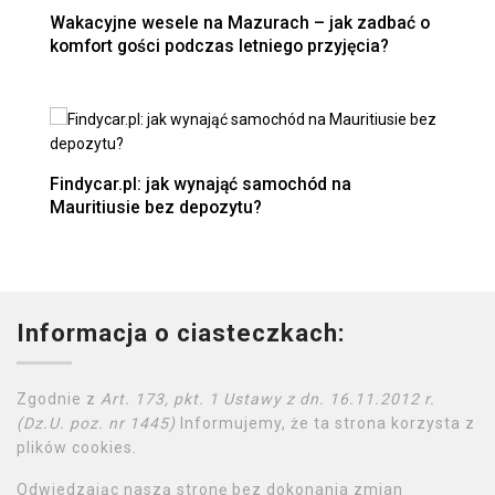
Wakacyjne wesele na Mazurach – jak zadbać o
komfort gości podczas letniego przyjęcia?
Findycar.pl: jak wynająć samochód na
Mauritiusie bez depozytu?
Informacja o ciasteczkach:
Zgodnie z
Art. 173, pkt. 1 Ustawy z dn. 16.11.2012 r.
(Dz.U. poz. nr 1445)
Informujemy, że ta strona korzysta z
plików cookies.
Odwiedzając naszą stronę bez dokonania zmian