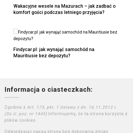
Wakacyjne wesele na Mazurach – jak zadbać o
komfort gości podczas letniego przyjęcia?
Findycar.pl: jak wynająć samochód na
Mauritiusie bez depozytu?
Informacja o ciasteczkach:
Zgodnie z
Art. 173, pkt. 1 Ustawy z dn. 16.11.2012 r.
(Dz.U. poz. nr 1445)
Informujemy, że ta strona korzysta z
plików cookies.
Odwiedzając naszą stronę bez dokonania zmian