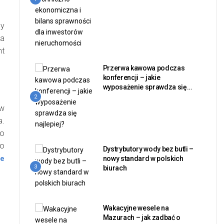
ny
ia
nt
Przerwa kawowa podczas
konferencji – jakie
wyposażenie sprawdza się
najlepiej?
2
 w
a.
zo
io
Dystrybutory wody bez butli –
ie
nowy standard w polskich
3
biurach
Wakacyjne wesele na
Mazurach – jak zadbać o