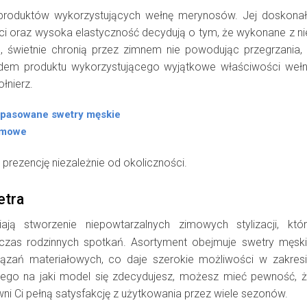
produktów wykorzystujących wełnę merynosów. Jej doskona
ci oraz wysoka elastyczność decydują o tym, że wykonane z ni
, świetnie chronią przez zimnem nie powodując przegrzania,
adem produktu wykorzystującego wyjątkowe właściwości weł
łnierz.
prezencję niezależnie od okoliczności.
etra
ają stworzenie niepowtarzalnych zimowych stylizacji, któ
czas rodzinnych spotkań. Asortyment obejmuje swetry męsk
ązań materiałowych, co daje szerokie możliwości w zakres
 tego na jaki model się zdecydujesz, możesz mieć pewność, 
ni Ci pełną satysfakcję z użytkowania przez wiele sezonów.