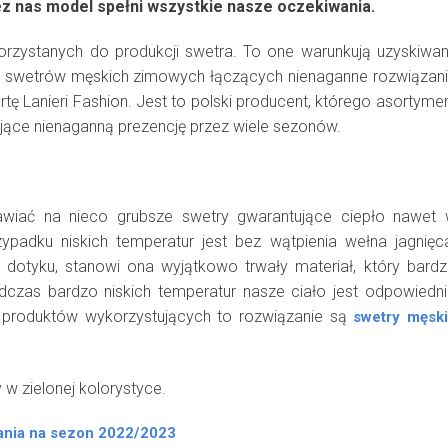
z nas model spełni wszystkie nasze oczekiwania.
orzystanych do produkcji swetra. To one warunkują uzyskiwa
ąc swetrów męskich zimowych łączących nienaganne rozwiązan
rtę Lanieri Fashion. Jest to polski producent, którego asortyme
jące nienaganną prezencję przez wiele sezonów.
awiać na nieco grubsze swetry gwarantujące ciepło nawet
adku niskich temperatur jest bez wątpienia wełna jagnięc
dotyku, stanowi ona wyjątkowo trwały materiał, który bard
dczas bardzo niskich temperatur nasze ciało jest odpowiedn
produktów wykorzystujących to rozwiązanie są
swetry męsk
 w zielonej kolorystyce.