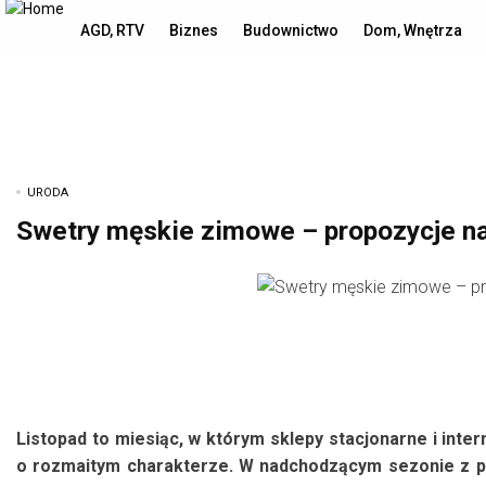
sobota, 8 sierpnia, 2026
AGD, RTV
Biznes
Budownictwo
Dom, Wnętrza
URODA
Swetry męskie zimowe – propozycje n
Listopad to miesiąc, w którym sklepy stacjonarne i int
o rozmaitym charakterze. W nadchodzącym sezonie z pe