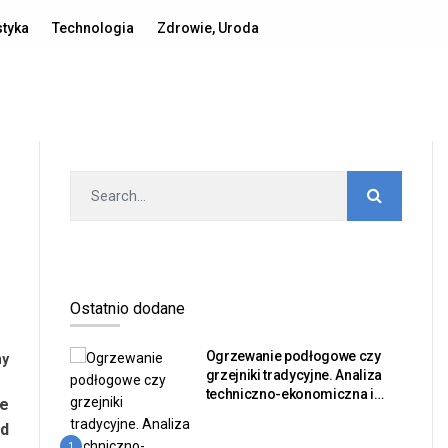
Polityka prywatności
Publikacja artykułu
Kontakt
styka
Technologia
Zdrowie, Uroda
Ostatnio dodane
Ogrzewanie podłogowe czy
ny
grzejniki tradycyjne. Analiza
techniczno-ekonomiczna i
we
bilans sprawności dla
ed
inwestorów nieruchomości
1