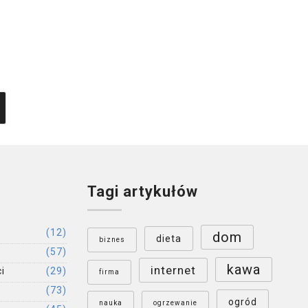
Jaki stanik wybrać do sukienki bez
pleców?
visera
Opublikował:
6 mins read
Tagi artykułów
(12)
dom
dieta
biznes
(57)
kawa
internet
i
(29)
firma
(73)
ogród
nauka
ogrzewanie