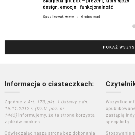
Skarpetki gift box – prezent, który łączy
design, emocje i funkcjonalność
visera
Opublikował:
6 mins read
POKAŻ WSZYS
Informacja o ciasteczkach:
Czytelni
Zgodnie z
Art. 173, pkt. 1 Ustawy z dn.
Wszystkie in
16.11.2012 r. (Dz.U. poz. nr
opublikowane
1445)
Informujemy, że ta strona korzysta
zastąpią indy
z plików cookies.
specjalistą.
Odwiedzając naszą stronę bez dokonania
Stosowanie t