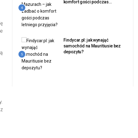
komfort gości podczas
letniego przyjęcia?
4
ię
ie
Findycar.pl: jak wynająć
samochód na Mauritiusie bez
depozytu?
ką
5
y.
 z