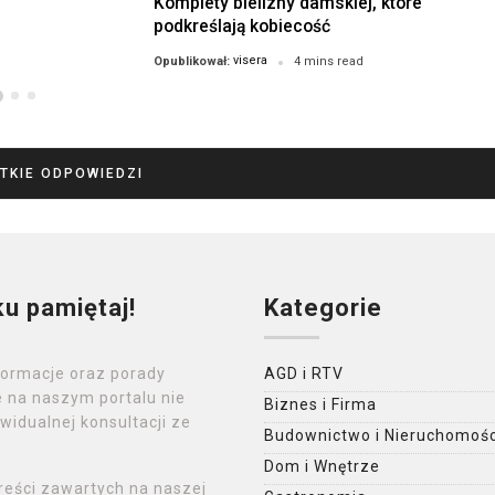
Komplety bielizny damskiej, które
podkreślają kobiecość
visera
Opublikował:
4 mins read
TKIE ODPOWIEDZI
ku pamiętaj!
Kategorie
formacje oraz porady
AGD i RTV
 na naszym portalu nie
Biznes i Firma
widualnej konsultacji ze
Budownictwo i Nieruchomośc
Dom i Wnętrze
reści zawartych na naszej